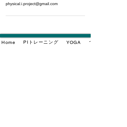
physical.i.project@gmail.com
PIトレーニング
つなぎの森 baby
Home
YOGA
​一般社団法人 Physical I.Project
〒892-0847
鹿児島市照国町14－23ー2階
​MAIL：
physical.i.project@gmail.com