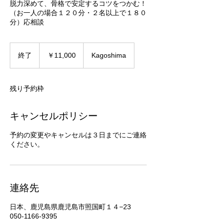
脱力深めて、骨格で安定するコツをつかむ！
（お一人の場合１２０分・２名以上で１８０
分）応相談
11,000
円
終了
終
￥11,000
Kagoshima
了
残り予約枠
キャンセルポリシー
予約の変更やキャンセルは３日までにご連絡
ください。
連絡先
日本、鹿児島県鹿児島市照国町１４−23
050-1166-9395